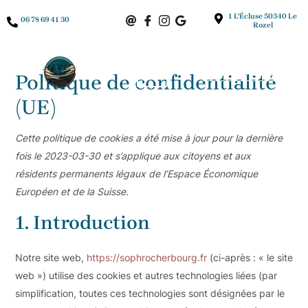
Aller
Consent
Consent
Consent
Consent
Consent
Consent
Consent
Statistiqu
Marketing
1 L'Écluse 50340 Le
06 78 69 41 30
au
to
to
to
to
to
to
to
Rozel
contenu
service
service
service
service
service
service
service
elementor
wordfence
google-
wordpress
litespeed
facebook
divers
PRENDRE RDV
Politique de confidentialité
recaptcha
(UE)
Cette politique de cookies a été mise à jour pour la dernière
fois le 2023-03-30 et s’applique aux citoyens et aux
résidents permanents légaux de l’Espace Économique
Européen et de la Suisse.
1. Introduction
Notre site web,
https://sophrocherbourg.fr
(ci-après : « le site
web ») utilise des cookies et autres technologies liées (par
simplification, toutes ces technologies sont désignées par le